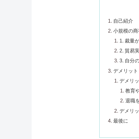
自己紹介
小規模の商
1. 裁量
2. 貿
3. 自
デメリット
デメリ
教育
退職
デメリ
最後に