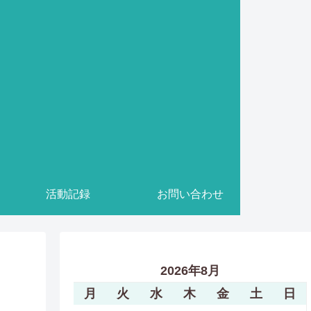
活動記録
お問い合わせ
2026年8月
月
火
水
木
金
土
日