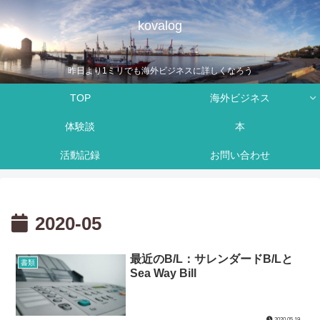
kovalog
昨日より1ミリでも海外ビジネスに詳しくなろう
TOP
海外ビジネス
体験談
本
活動記録
お問い合わせ
2020-05
最近のB/L：サレンダードB/Lと
書類
Sea Way Bill
2020.05.19